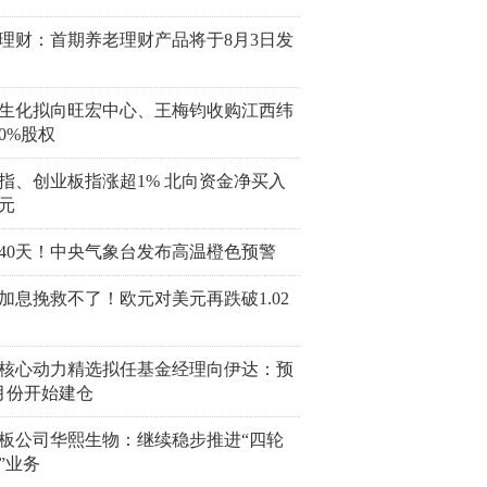
理财：首期养老理财产品将于8月3日发
生化拟向旺宏中心、王梅钧收购江西纬
00%股权
指、创业板指涨超1% 北向资金净买入
亿元
40天！中央气象台发布高温橙色预警
加息挽救不了！欧元对美元再跌破1.02
核心动力精选拟任基金经理向伊达：预
月份开始建仓
板公司华熙生物：继续稳步推进“四轮
”业务