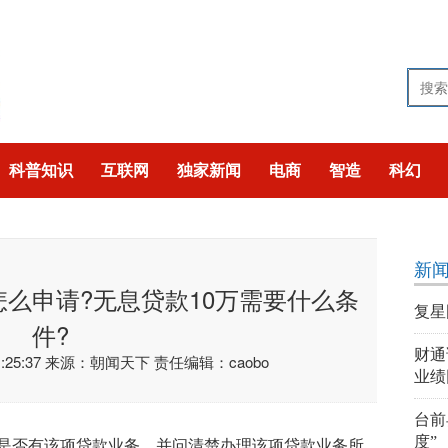
科普知识
互联网
独家新闻
电商
智造
科幻
技
猎奇
聚焦
新
怎么申请?无息贷款10万需要什么条
复星
件?
财通
25:37
来源：朝闻天下
责任编辑：caobo
业绩
台前
是否有该项贷款业务，并问清楚办理该项贷款业务所
度”