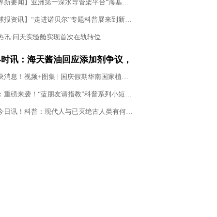
【世界新要闻】亚洲第一深水导管架平台“海基一号”投用
【全球报资讯】“走进诺贝尔”专题科普展来到新疆喀什
热讯:问天实验舱实现首次在轨转位
界时讯：海天酱油回应添加剂争议，
技与狠活是良心科普，还是在贩卖焦
全球快消息！视频+图集 | 国庆假期华南国家植物园成为旅游打卡、遛娃、植物科普圣地
简讯：重磅来袭！“蓝朋友请指教”科普系列小短剧首发……
环球今日讯！科普：现代人与已灭绝古人类有何差异——解读2022年诺贝尔生理学或医学奖