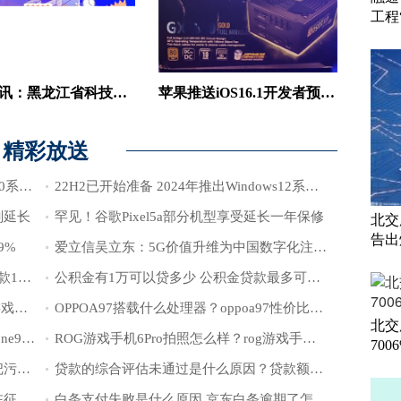
工程
环球时讯：黑龙江省科技成果产业化直通车暨生物经济专场对接路演活动在哈尔滨召开
苹果推送iOS16.1开发者预览版Beta2改善电量显示状态
精彩放送
8月5日12点举办活动 锐龙7000处理器600系列主板亮相
22H2已开始准备 2024年推出Windows12系统？
划延长
罕见！谷歌Pixel5a部分机型享受延长一年保修
北交
告出
9%
爱立信吴立东：5G价值升维为中国数字化注入更多可能
营业执照20万无息贷款怎么申请?无息贷款10万需要什么条件?
公积金有1万可以贷多少 公积金贷款最多可以贷多少
ROG游戏手机6Pro游戏散热好吗？Rog游戏手机为什么是腾讯？
OPPOA97搭载什么处理器？oppoa97性价比怎么样？
北交
华硕ZenFone9搭载什么处理器 华硕zenfone9国内上市吗
ROG游戏手机6Pro拍照怎么样？rog游戏手机6的充电器在哪买？
700
真空蒸发技术：看如今的创新科技如何把污水废物利用
贷款的综合评估未通过是什么原因？贷款额度出来了一般能不能通过？
花呗借款不还有什么后果？花呗借款会在征信报告上显示吗？
白条支付失败是什么原因 京东白条逾期了怎么协商延期还款