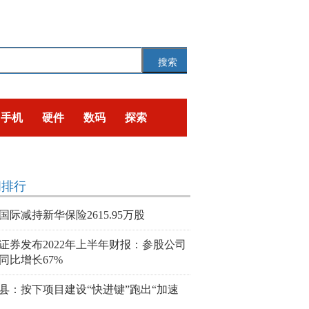
搜索
手机
硬件
数码
探索
闻排行
国际减持新华保险2615.95万股
证券发布2022年上半年财报：参股公司
同比增长67%
县：按下项目建设“快进键”跑出“加速