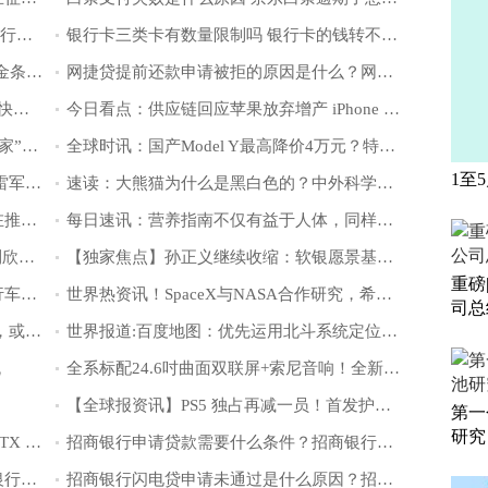
工行融e借为什么有额度但是借不出来 工行融e借有额度怎么借不出来
银行卡三类卡有数量限制吗 银行卡的钱转不出来是怎么回事
京东金条审核24小时会不会不通过 京东金条怎么协商延期还款
网捷贷提前还款申请被拒的原因是什么？网捷贷有额度为什么审核不通过？
建行快贷额度变成0多久可以恢复？建行快贷有额度为什么申请不了？
今日看点：供应链回应苹果放弃增产 iPhone 14：总量订单并没有调整 Pro 量更大
天天热文：合作达成！3000余家“小米之家”门店将上线饿了么平台
全球时讯：国产Model Y最高降价4万元？特斯拉中国：不实消息
1至
环球资讯：传小米首台工程车已经下线 雷军曾直言“造车是被逼出来的选择”
速读：大熊猫为什么是黑白色的？中外科学家研究清楚了
当前观察：外媒：众多硅谷名人曾试图在推特交易中助力马斯克
每日速讯：营养指南不仅有益于人体，同样有益于地球
“国乒掌门人”给队员家人“送福利”，伊利欣活为何被偏爱？
【独家焦点】孙正义继续收缩：软银愿景基金开启裁员，比例或高达30%
重磅
天天讯息：永安行发售国内首款氢能自行车，售价12800元
世界热资讯！SpaceX与NASA合作研究，希望抬升轨道延长哈勃望远镜寿命
司总
速读：菜鸟公开RFID＋数字供应链技术，或将缓解快消企业运营压力
世界报道:百度地图：优先运用北斗系统定位，日定位量首破1000亿
流
全系标配24.6吋曲面双联屏+索尼音响！全新一代瑞虎7 PLUS太“非凡”！
【全球报资讯】PS5 独占再减一员！首发护航作《麻布仔大冒险》即将登陆 PC
第一
研究
今日快看!华擎推出 Z790 系列主板：含 ITX 小刚炮，内置 eDP 接口
招商银行申请贷款需要什么条件？招商银行贷款审批通过多久放款？
交通银行好商贷申请条件是什么？交通银行好商贷好申请吗？
招商银行闪电贷申请未通过是什么原因？招商银行闪电贷可以分多少期？