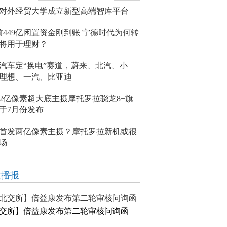
对外经贸大学成立新型高端智库平台
前449亿闲置资金刚到账 宁德时代为何转
将用于理财？
汽车定“换电”赛道，蔚来、北汽、小
理想、一汽、比亚迪
2亿像素超大底主摄摩托罗拉骁龙8+旗
于7月份发布
首发两亿像素主摄？摩托罗拉新机或很
场
文播报
交所】倍益康发布第二轮审核问询函