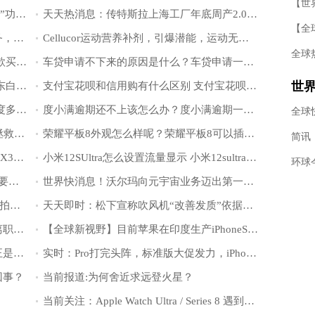
当前滚动:微信新增“退群可保留聊天记录”功能，网友：都退群还保留干什么
天天热消息：传特斯拉上海工厂年底周产2.05万辆汽车，罕见未满产
【当前独家】携程租车接入腾讯出行服务，提供国内一站式租车服务
Cellucor运动营养补剂，引爆潜能，运动无边界
全球
贷款购车一般要首付多少 贷款买车和全款买车哪个更划算
车贷申请不下来的原因是什么？车贷申请一般多久才能通过？
世
京东白条额度突然剧烈下降怎么回事 京东白条额度不够可以组合支付吗
支付宝花呗和信用购有什么区别 支付宝花呗逾期会影响信用卡吗
你我贷有额度为什么借不出来 你我贷额度多久更新一次
度小满逾期还不上该怎么办？度小满逾期一天了会怎么样?
科
联想拯救者Y70处理器性能怎么样 联想拯救者Y70搭载什么处理器
荣耀平板8外观怎么样呢？荣耀平板8可以插电话卡吗？
虑
摩托罗拉motoX30Pro采用什么散热 motoX30Pro是曲面屏屏幕吗
小米12SUltra怎么设置流量显示 小米12sultra信号怎么样呢?
iQOO10pro系统怎么样 iqoo10pro充满电要多久呢
世界快消息！沃尔玛向元宇宙业务迈出第一步，想吸引年轻用户购物
世界新消息丨乐视澄清“商标le被拍卖”：拍卖的是乐视控股的“LE”
天天即时：松下宣称吹风机“改善发质”依据不充分被罚
全球快消息！消息称国美电器CEO王巍离职，业务架构精简“回到十年前”
【全球新视野】目前苹果在印度生产iPhoneSE、iPhone14等四款智能手机
世界焦点！贾跃亭发微博：这次拨乱反正是FF又一个重大拐点
实时：Pro打完头阵，标准版大促发力，iPhone 14供应商继续重金招人
回事？
当前报道:为何舍近求远登火星？
当前关注：Apple Watch Ultra / Series 8 遇到麦克风停止工作 Bug