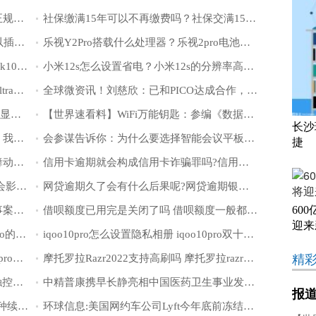
京东金条可以分期还款吗？京东金条是正规借款吗？
社保缴满15年可以不再缴费吗？社保交满15年每月领多少钱？
荣耀平板8处理器怎么样？荣耀平板8可以插电话卡吗？
乐视Y2Pro搭载什么处理器？乐视2pro电池容量是多少？
OPPOK10活力版处理器性能怎么样 oppok10的摄像头是什么镜头？
小米12s怎么设置省电？小米12s的分辨率高吗？
小米12SUltra硬件成本是多少？小米12sultra电池耐用吗？
全球微资讯！刘慈欣：已和PICO达成合作，将制作VR版三体
资讯：韩媒：苹果要求三星、LG为XR头显开发3500ppi OLEDoS面板
【世界速看料】WiFi万能钥匙：参编《数据安全和个人信息保护社会责任指南》
长沙
精选！何小鹏回应卸任小鹏汇天董事长：我在集团总公司任董事长就可以了
会参谋告诉你：为什么要选择智能会议平板，而不是投影仪？
捷
一加开启科技浪漫模式：六百架无人机舞动庆生《原神》两周年
信用卡逾期就会构成信用卡诈骗罪吗?信用卡逾期了怎么跟银行协商解决?
哪里可以每天免费领外卖红包 外卖红包会影响商家的收入吗
网贷逾期久了会有什么后果呢?网贷逾期银行卡被冻结了怎么办?
60
什么是信用卡诈骗罪？信用卡诈骗是刑事案件吗？
借呗额度已用完是关闭了吗 借呗额度一般都是多少呢？
迎来
努比亚Z40SPro续航怎么样 努比亚z40spro的屏幕是三星的吗
iqoo10pro怎么设置隐私相册 iqoo10pro双十一能降多少？
精
努比亚Z40SPro散热怎么样？努比亚z40spro屏幕怎么样？
摩托罗拉Razr2022支持高刷吗 摩托罗拉razr2022款是双卡吗
iqoo10pro怎么设置返回键 iqoo10pro的触控采样率是多少？
中精普康携早长静亮相中国医药卫生事业发展基金会消化专委会年会
报
世界报道:宁德时代MTB重卡换电提供两种续航选择，区别巧克力换电
环球信息:美国网约车公司Lyft今年底前冻结美国所有招聘活动