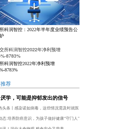
所科润智控：2022年半年度业绩预告公
炉
所科润智控2022年净利预增
6%-8783%
彩推荐
子厌学，可能是抑郁发出的信号
热头条丨感染诺如病毒，这些情况需及时就医
动态:培养防癌意识，为孩子做好健康“守门人”
短讯！深化大食物观 粮食安全又营养