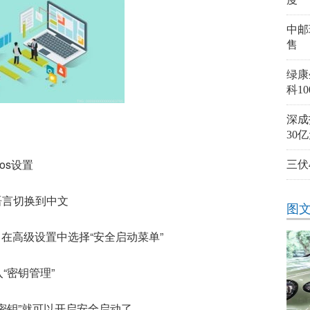
中邮
售
绿康
科1
深成
30
os设置
三伏
语言切换到中文
图
，在高级设置中选择“安全启动菜单”
“密钥管理”
密钥”就可以开启安全启动了