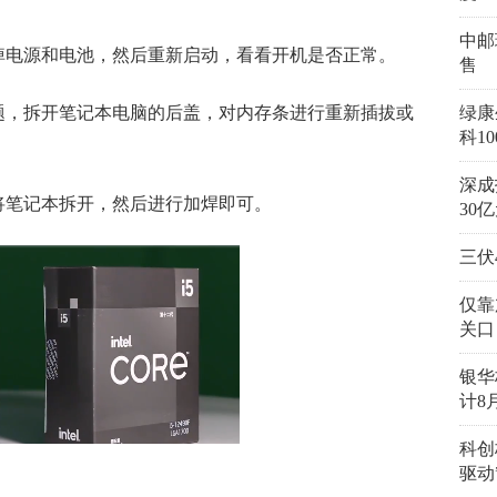
中邮
掉电源和电池，然后重新启动，看看开机是否正常。
售
题，拆开笔记本电脑的后盖，对内存条进行重新插拔或
绿康
科1
深成
将笔记本拆开，然后进行加焊即可。
30
三伏
仅靠
关口
银华
计8
科创
驱动