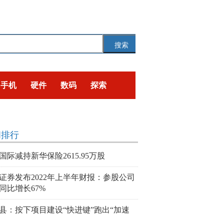
搜索
手机
硬件
数码
探索
闻排行
国际减持新华保险2615.95万股
证券发布2022年上半年财报：参股公司
同比增长67%
县：按下项目建设“快进键”跑出“加速