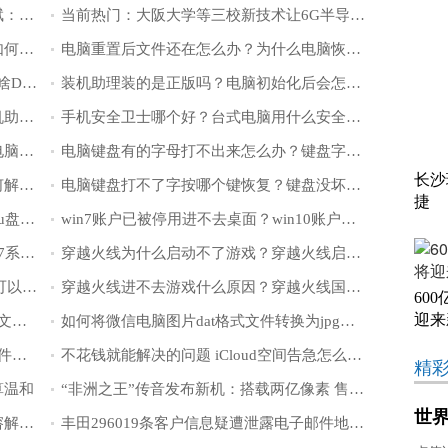
环球观点：进军欧洲四国市场，蔚来李斌：不直接卖，仅租赁汽车
当前热门：大阪大学等三校新技术让6G半导体导电性增至4倍
方正电脑进不了系统怎么办？方正电脑如何进入安全模式？
电脑重置后文件还在怎么办？为什么电脑恢复后文件还在？
重置电脑只是清空c盘吗？电脑重置后为啥D盘还有东西？
装机助理装的是正版吗？电脑初始化后会怎么样？
小白装机助理安装好后怎么使用？用装机助理安装系统安全吗？
手机安全卫士哪个好？台式电脑用什么安全卫士好？
键盘上面的数字键打不出来怎么解锁？电脑键盘数字键失灵怎么办？
电脑键盘有的字母打不出来怎么办？键盘字母数字键打不出来怎么解锁？
长沙
为什么键盘会突然失灵打不了字？要如何解决？
电脑键盘打不了字按哪个键恢复？键盘没坏又不能输入怎么回事？
捷
制作启动u盘工具软件有哪些？目前好的u盘启动盘制作工具有哪些？
win7账户已被停用进不去桌面？win10账户被停用进不了系统咋办？
怎么设置让单独的电脑软件不联网？win7系统提示您的帐户已被停用怎么办？
穿越火线为什么启动不了游戏？穿越火线启动失败怎么回事？
DAT文件是什么文件？手机文件后缀dat可以删除吗？
穿越火线进不去游戏什么原因？穿越火线国际服为什么进不去？
60
迎来
微信聊天记录dat可以删除吗？dat是什么文件能删吗？
如何将微信电脑图片dat格式文件转换为jpg格式？微信dat文件用什么软件打开？
dat文件如何打开？dat视频文件用什么软件在手机里能打开？
不花钱就能解决的问题 iCloud空间告急怎么办？
精
算温和
“非洲之王”传音发布新机：搭载两亿像素 售价3700元起
世
研究发现：土卫二水体中含有很丰富的溶解态磷
丰田296019条客户信息疑遭泄露电子邮件地址和客户号码