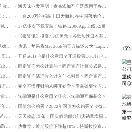
华为推出“向上捅破天”新通信技术 国内首台完美支持
海天味业发声明：食品添加剂广泛应用于各国食品制
明年3-4月亮相！华为P60系列渲染图曝光：背部很熟悉
一台200万的精装丰田大面包 在中国落地价超百万
公安部：10月1日起每年将为民众减免检测费用200多亿元
17亿多次下载安装！铁路12306App上线5.5版
【报资讯】投资7.3亿美元！谷歌加速日本基础设施建设，首个数据中心将开放
重点聚焦!Meta元宇宙APP遭自家开发团队嫌弃：质量太差Bug太多
热讯：苹果将MacBook的官方描述改为“Laptop”
1至
天天消息！马斯克官宣特斯拉Semi电动卡车正式投产，续航超800公里
开通otc账户是什么意思？开通股票OTC账户有什么好处？
转融通是什么意思？固定资产净值怎么算出来？固定资产净值是什么？
固定资产怎么计算的？固定资产计算公式是什么？
转融通是什么意思？固定资产净值怎么算出来？固定资产净值是什么？
固定资产清理收入计入什么科目？固定资产清理科目有余额怎么办？
重磅
司总
为什么警察说分期乐不用还？分期乐协商还款不同意怎么办？
完全不懂理财的从哪开始学？零基础要学习什么？
穷人理财最佳的理财方法有哪些？怎样才能学会正确的理财知识？
转融通是什么意思？什么叫转融通互保基金？
买国债和存定期哪个好？买三年国债与三年定期哪个好？银行为什么不推荐买国债?
国债怎么购买？2022年国债怎么购买？收益怎么样？
第一
本地农行转建行转账要手续费吗？工行跨行转账到人民银行多久？
天天动态:喜茶：国庆假期部分门店销量增幅近300%
研究
当前热点-Meta：近400个恶意应用或已窃取百万用户账户信息
热推荐：近期股价下跌超10%，特斯拉投资者担忧：马斯克又要大幅套现