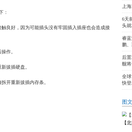
上海
下：
6天
头就
接触良好，因为可能插头没有牢固插入插座也会造成接
睿蓝
鹏、
后操作。
后置
舰将
重新拔插硬盘。
全球
脑拆开重新拔插内存条。
快登
办
戴尔笔记本电脑打不开了怎么办
笔记本拆开
内存条进行重
图
【北