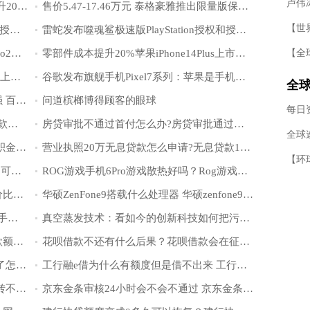
展
拆解报告：苹果14ProMax零部件成本提升20%达史上最高
售价5.47-17.46万元 泰格豪雅推出限量版保时捷腕表
雷蛇发布噬魂鲨极速版PlayStation授权和授权耳机
雷蛇发布噬魂鲨极速版PlayStation授权和授权耳机
降噪深度翻倍 耳压控制得不错 AirPodsPro2值不买？
零部件成本提升20%苹果iPhone14Plus上市后就破发
打造梦想中的究极PC！《装机模拟器2》上架Epic商城
谷歌发布旗舰手机Pixel7系列：苹果是手机行业创新的追随者
全球
成都世乒赛中国男女团四战四胜晋级八强 百岁山赛场频频同框引全民关注
问道槟榔博得顾客的眼球
还
小额贷款公司贷款不还会怎么样?小额贷款哪里最可靠直接到账?
房贷审批不通过首付怎么办?房贷审批通过后多久能放款?
出
全球
住房公积金贷款复审会查征信吗 住房公积金贷款最多能贷多少钱
营业执照20万无息贷款怎么申请?无息贷款10万需要什么条件?
公积金有1万可以贷多少 公积金贷款最多可以贷多少
ROG游戏手机6Pro游戏散热好吗？Rog游戏手机为什么是腾讯？
OPPOA97搭载什么处理器？oppoa97性价比怎么样？
华硕ZenFone9搭载什么处理器 华硕zenfone9国内上市吗
ROG游戏手机6Pro拍照怎么样？rog游戏手机6的充电器在哪买？
真空蒸发技术：看如今的创新科技如何把污水废物利用
贷款的综合评估未通过是什么原因？贷款额度出来了一般能不能通过？
花呗借款不还有什么后果？花呗借款会在征信报告上显示吗？
白条支付失败是什么原因 京东白条逾期了怎么协商延期还款
工行融e借为什么有额度但是借不出来 工行融e借有额度怎么借不出来
银行卡三类卡有数量限制吗 银行卡的钱转不出来是怎么回事
京东金条审核24小时会不会不通过 京东金条怎么协商延期还款