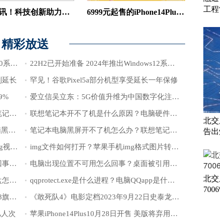
工程
全球通讯！科技创新助力呼包鄂乌一体化发展取得实效
6999元起售的iPhone14Plus：拍照不如小米旗舰
精彩放送
8月5日12点举办活动 锐龙7000处理器600系列主板亮相
22H2已开始准备 2024年推出Windows12系统？
划延长
罕见！谷歌Pixel5a部分机型享受延长一年保修
9%
爱立信吴立东：5G价值升维为中国数字化注入更多可能
电脑开机了但是一直黑屏怎么办？戴尔笔记本电脑打不开了怎么办？
联想笔记本开不了机是什么原因？电脑硬件维护常识要点有哪些？
北交
lenovo开机后一直黑屏怎么办？联想电脑黑屏电源键亮着怎么处理？
笔记本电脑黑屏开不了机怎么办？联想笔记本电源键亮但黑屏进不去怎么回事？
告出
电脑上img格式怎么转换成MP4？苹果img视频转换成mp4格式？
img文件如何打开？苹果手机img格式图片转换jpg？
笔记本位置不可用桌面什么都没了怎么回事？笔记本桌面上什么东西都没有了？
电脑出现位置不可用怎么回事？桌面被引用到不可用的位置怎么办？
北交
笔记本电脑如何分区？win11只有一个c盘怎么分区？
qqprotect.exe是什么进程？电脑QQapp是什么文件夹？
700
荣耀X40GT采用LCD屏 搭载高通骁龙888旗舰处理器
《敢死队4》电影定档2023年9月22日史泰龙施瓦辛格飙戏了
亿人次
苹果iPhone14Plus10月28日开售 美版将弃用卡槽