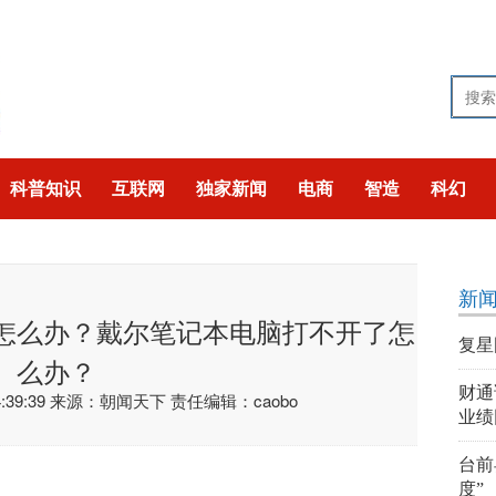
科普知识
互联网
独家新闻
电商
智造
科幻
技
猎奇
聚焦
新
怎么办？戴尔笔记本电脑打不开了怎
复星
么办？
财通
39:39
来源：朝闻天下
责任编辑：caobo
业绩
台前
度”