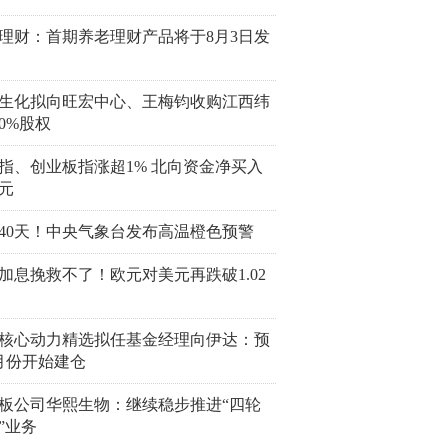
理财：首期养老理财产品将于8月3日发
生化拟向旺宏中心、王梅钧收购江西纬
00%股权
指、创业板指涨超1% 北向资金净买入
亿元
40天！中央气象台发布高温橙色预警
加息挽救不了！欧元对美元再跌破1.02
核心动力精选拟任基金经理向伊达：预
月份开始建仓
板公司华熙生物：继续稳步推进“四轮
”业务