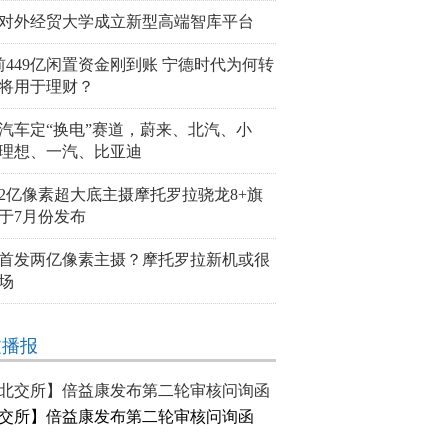
对外经贸大学成立新型高端智库平台
前449亿闲置资金刚到账 宁德时代为何转
将用于理财？
汽车定“换电”赛道，蔚来、北汽、小
理想、一汽、比亚迪
2亿像素超大底主摄摩托罗拉骁龙8+旗
于7月份发布
首发两亿像素主摄？摩托罗拉新机或很
场
文播报
交所】倍益康发布第二轮审核问询函