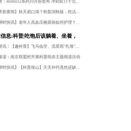
卢伟冰：Redmi12系列10月份发布 冲刺双11千元新作
【世界新要闻】秋天易口渴？秋梨润秋燥，吃法有讲究
【全球时快讯】老年人高血压糖尿病如何护理？听听专家怎么说
信息:科普|吃饱后该躺着、坐着，
是站着？哪些事情最好别做？医生给
每日资讯：【趣科普】飞马临空、流星雨“扎堆”……寒露节气，这些精彩天象将扮靓夜空！
了标准答案
速读：南京联盟村开展科普助农主题阅读活动
【环球时快讯】【科普保山】天天补钙竟然还缺钙？我们补的钙都去哪了？