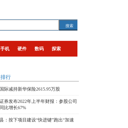
搜索
手机
硬件
数码
探索
闻排行
国际减持新华保险2615.95万股
证券发布2022年上半年财报：参股公司
同比增长67%
县：按下项目建设“快进键”跑出“加速