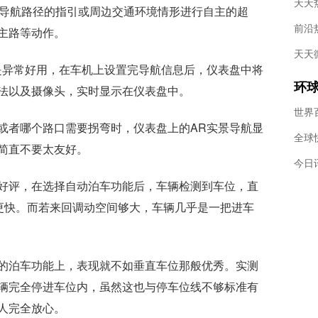
法
天天
据导航路径的指引或周边交通环境情形进行自主的超
主路等动作。
天天
是异常好用，在车机上设置完导航信息后，仪表盘中将
环
法以及摄像头，实时显示在仪表盘中。
序
或者哪个路口需要拐弯时，仪表盘上的AR实景导航显
简直不要太友好。
好评，在选择自动泊车功能后，车辆检测到车位，直
机更快。而若来回调动空间够大，车辆几乎是一把进车
的泊车功能上，表现就不如垂直车位那般优秀。实测
辆完全停进车位内，虽然这也与停车位线不够标准有
人完全放心。