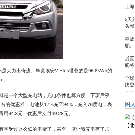
上海
6天
头就
睿蓝
鹏、
后置
舰将
大力出奇迹。毕竟埃安V Plus搭载的是95.8kWh的
全球
m。
快登
就是一个大型充电站，充电条件也算方便，下班后夜
左右的优惠券，电池从17%充至94%，充入76度电，表
图
费用64.8元，优惠后支付49.28元。
【北
有享受过这么低的电费了，甚至一度让我充电有了加