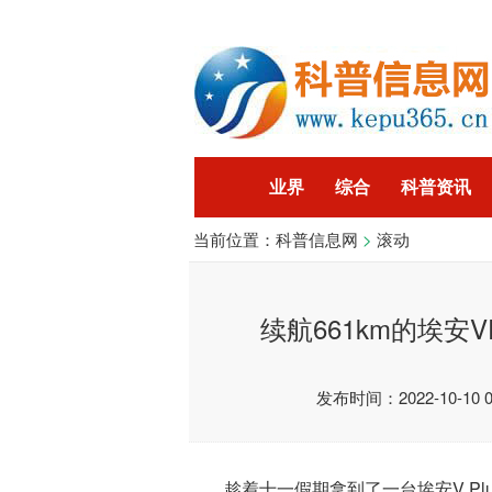
业界
综合
科普资讯
当前位置：
科普信息网
>
滚动
智能
企业
游戏
科
续航661km的埃安
发布时间：2022-10-10 09
趁着十一假期拿到了一台埃安V P