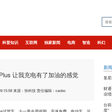
科普知识
互联网
独家新闻
电商
智造
科幻
技
猎奇
聚焦
新
VPlus 让我充电有了加油的感觉
复星
财通
:15:58
来源：快科技
责任编辑：caobo
业绩
台前
lus试驾车，十一黄金周假期、高速免费、电动车、近
度”