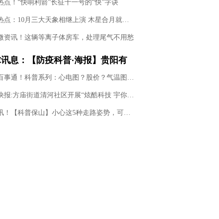
热点！“快响利箭”长征十一号的“快”字诀
前沿热点：10月三大天象相继上演 木星合月就在9日凌晨
微资讯！这辆等离子体房车，处理尾气不用愁
球讯息：【防疫科普·海报】贵阳有
恢复堂食，商家这样防疫！
世界百事通！科普系列：心电图？股价？气温图？什么是真正的时间序列数据？
全球快报:方庙街道清河社区开展“炫酷科技 宇你同行”主题科普体验活动
今日讯！【科普保山】小心这5种走路姿势，可能是身体出了问题