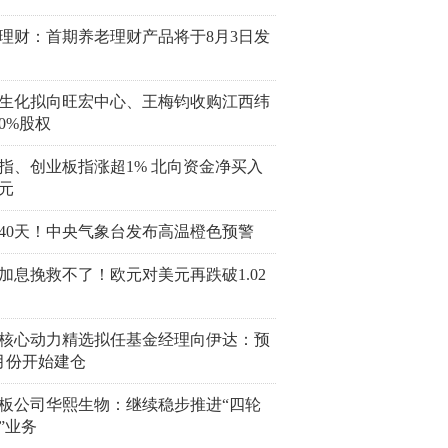
理财：首期养老理财产品将于8月3日发
生化拟向旺宏中心、王梅钧收购江西纬
00%股权
指、创业板指涨超1% 北向资金净买入
亿元
40天！中央气象台发布高温橙色预警
加息挽救不了！欧元对美元再跌破1.02
核心动力精选拟任基金经理向伊达：预
月份开始建仓
板公司华熙生物：继续稳步推进“四轮
”业务