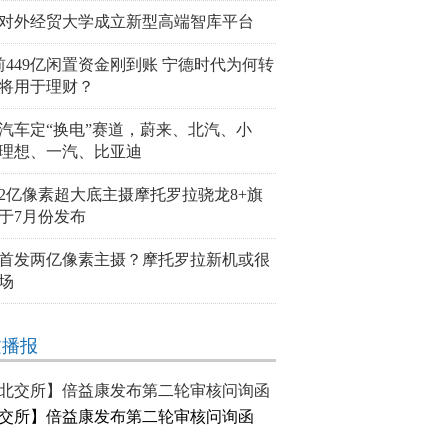
对外经贸大学成立新型高端智库平台
前449亿闲置资金刚到账 宁德时代为何转
将用于理财？
汽车定“换电”赛道，蔚来、北汽、小
理想、一汽、比亚迪
2亿像素超大底主摄摩托罗拉骁龙8+旗
于7月份发布
首发两亿像素主摄？摩托罗拉新机或很
场
文播报
交所】倍益康发布第二轮审核问询函