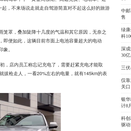
在一起，不来场说走就走自驾游简直对不起这么好的旅游
中邮
售
绿康
雨笼罩，叠加陡降十几度的气温和其它原因，无奈之
科1
，即便如此，这辆目前市面上电池容量超大的电动
印象。
深成
30
之初，店内员工称忘记充电了，需要赶紧充电才能取
三伏
就拔枪走人，一看20%左右的电量，就有145km的表
仅靠
关口
银华
计8
科创
驱动