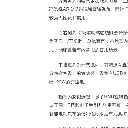
方向盘为两幅式多功能方向盘，左
己选择AR实景路况和普通视角，同时还
较为人性化和实用。
而右侧为L2级辅助驾驶功能选择
为音乐上/下切歌。总体而言，虽然车
几乎能够覆盖车内常用的使用场景。
中通道为断开式设计，前端没有直
方为镂空设计的置物区，设置有USB
出120W的交流电。
档把为旋钮选档，除了RND旋转
认开启，P挡和电子手刹几乎用不着，
智能电动汽车的便利性秒杀油车几条街